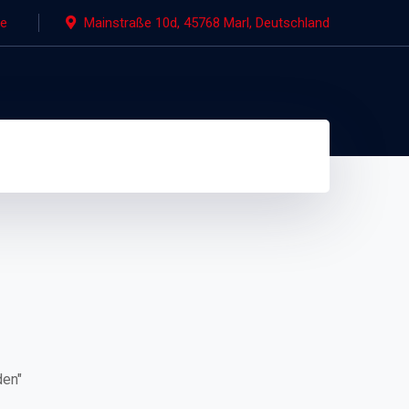
de
Mainstraße 10d, 45768 Marl, Deutschland
den"