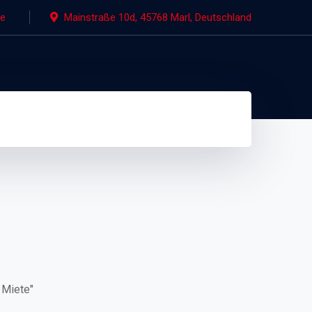
de
Mainstraße 10d, 45768 Marl, Deutschland
 Miete"