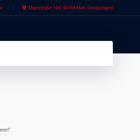
de
Mainstraße 10d, 45768 Marl, Deutschland
hnen"